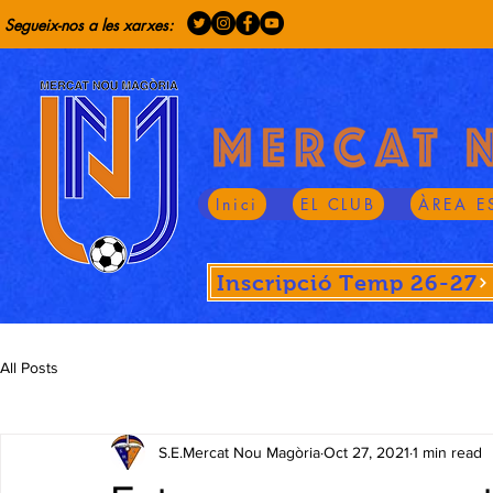
Segueix-nos a les xarxes:
Inici
EL CLUB
ÀREA E
Inscripció Temp 26-27
All Posts
S.E.Mercat Nou Magòria
Oct 27, 2021
1 min read