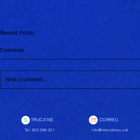
Recent Posts
Comments
Write a comment...
Estrenem no
Presentació dels equips del
club 21-22
TRUCA'NS
CORREU
Tel. 933 396 021
info@mercatnou.cat