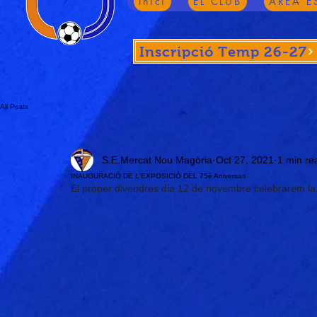
Inici
EL CLUB
ÀREA E
Inscripció Temp 26-27
All Posts
S.E.Mercat Nou Magòria
Oct 27, 2021
1 min re
INAUGURACIÓ DE L'EXPOSICIÓ DEL 75è Aniversari
El proper divendres dia 12 de novembre celebrarem la i